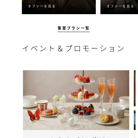
オファーを見る
オファーを見る
特別な滞在を叶えるクレジ
2連泊すると3
ット付きプラン。
に。
客室プラン一覧
イベント＆プロモーション