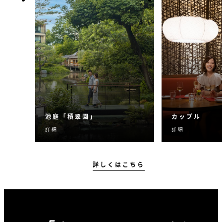
池庭「積翠園」
カップル
詳細
詳細
800 年の歴史を受け継ぐ庭園
フォーシーズ
「積翠園」は、かつて平家
都では、大切
物語にも記された数少ない
らではの魅力
貴重な文化遺産です。四季
できる様々な
詳しくはこちら
の移ろいと共に悠久の歴史
クティビティ
を感じるやすらぎのひとと
ます。幸せに
きをお過ごしください。
ムーンや記念
けの幸せなひ
られない時間