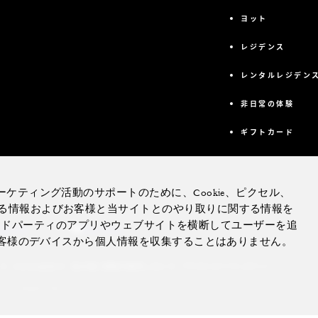
ヨット
レジデンス
レンタルレジデン
非日常の体験
ギフトカード
ケティング活動のサポートのために、Cookie、ピクセル、
る情報およびお客様と当サイトとのやり取りに関する情報を
合、サードパーティのアプリやウェブサイトを横断してユーザーを追
agram
YouTube
、お客様のデバイスから個人情報を収集することはありません。
私の個人情報を販売しない
アクセシビリティポリシー
Cookie設定
 All Rights Reserved.