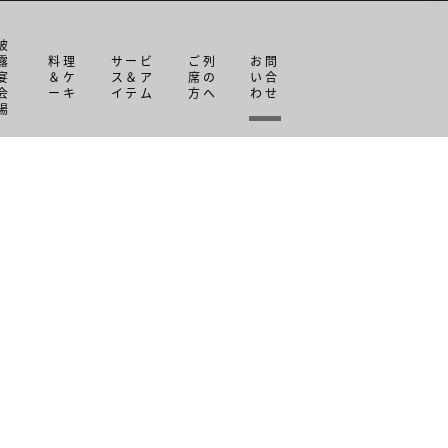
披
露
料理
サービ
ご列
お問
宴
＆ケ
ス＆ア
席の
い合
会
ーキ
イテム
方へ
わせ
場