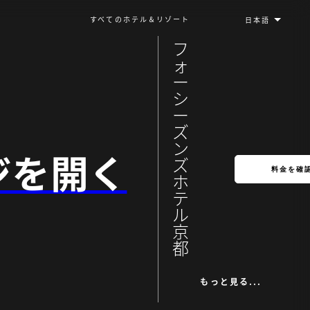
すべてのホテル＆リゾート
フ
ォ
ー
シ
ー
ズ
ン
ジを開く
ズ
料金を確
ホ
テ
ル
京
都
もっと見る...