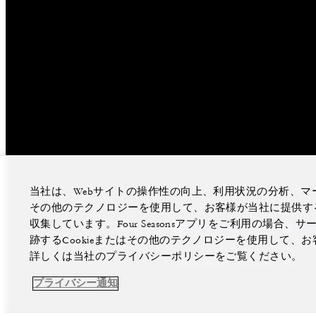
当社は、Webサイトの操作性の向上、利用状況の分析、マー
その他のテクノロジーを使用して、お客様が当社に提供す
収集しています。Four Seasonsアプリをご利用の場
facebook
Inst
跡するCookieまたはその他のテクノロジーを使用して
詳しくは当社のプライバシーポリシーをご覧ください。
法律上の表示
プライバシーポリシー
プライバシー通知
©Four Seasons Hotels Limited 1997-2026.