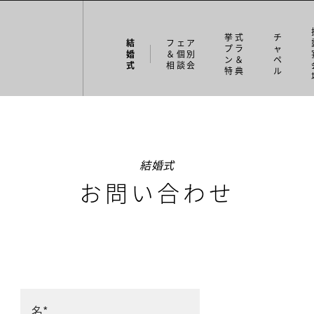
挙式
チ
結
フェア
プラ
ャ
婚
＆個別
ン＆
ペ
式
相談会
特典
ル
結婚式
お問い合わせ