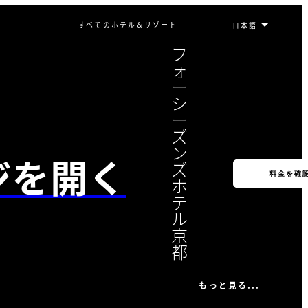
すべてのホテル＆リゾート
フ
ォ
ー
シ
ー
ズ
ン
ジを開く
ズ
料金を確
ホ
テ
ル
京
都
もっと見る...