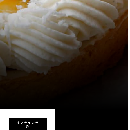
オンライン予
8
約