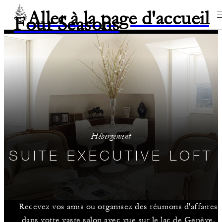
Aller à la page d'accueil
Four Seasons
Hébergement
SUITE EXECUTIVE LOFT
Recevez vos amis ou organisez des réunions d'affaires
dans votre vaste salon avec vue sur le lac de Genève.