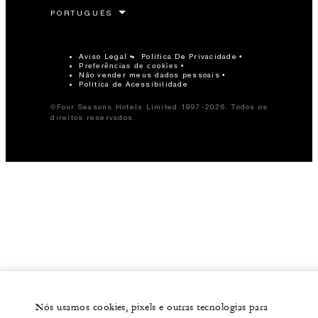
Aviso Legal
Política De Privacidade
Preferências de cookies
Não vender meus dados pessoais
Política de Acessibilidade
©Four Seasons Hotels Limited 1997-2026. Todos os
direitos reservados.
Nós usamos cookies, pixels e outras tecnologias para