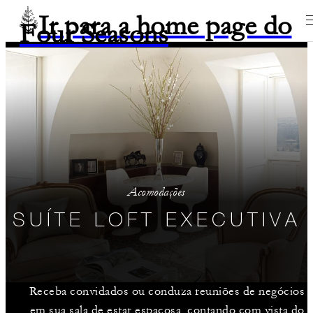
Ir para a home page do
Four Seasons
Acomodações
SUÍTE LOFT EXECUTIVA
Receba convidados ou conduza reuniões de negócios
em sua sala de estar espaçosa, contando com vista do