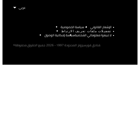
الإشعار القانوني
سياسة الخصوصية
تفضيلات ملفات تعريف الارتباط
لا تبيعوا معلوماتي الشخصية
سياسة إمكانية الوصول
©فنادق فورسيزونز المحدودة 1997 - 2026. جميع الحقوق محفوظة.