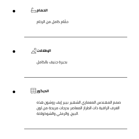
الحمام
حمَّام كامل من الرخام
الإطلالات
بحيرة جنيف بالكامل
الديكور
صمم المهندس المعماري الشهير بيير إيف روشون هذه
الغرف الراقية ذات الطراز المعاصر بدرجات مريحة من لون
البيج، والرملي والشوكولاتة.