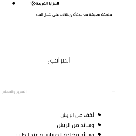
المزايا الفريدة
منطقة معيشة مع مدفأة وإطلالات على شلال الماء
المرافق
السرير والحمام
لُحُف من الريش
وسائد من الريش
وسائد مضادة للحساسية عند الطلب