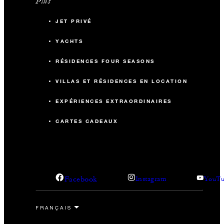
Plus
JET PRIVÉ
YACHTS
RÉSIDENCES FOUR SEASONS
VILLAS ET RÉSIDENCES EN LOCATION
EXPÉRIENCES EXTRAORDINAIRES
CARTES CADEAUX
Facebook
Instagram
YouTu