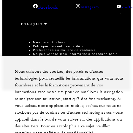
Facebook
Instagram
YouTu
Mentions légales
Politique de confidentialité
Préférences en matière de cookies
Ne pas vendre mes informations personnelles
Accessibilité
©Four Seasons Hotels Limited 1997-2026. Tous droits
Nous utilisons des cookies, des pixels et d’autres
réservés.
technologies pour recueillir les informations que vous nous
fournissez et les informations provenant de vos
interactions avec notre site pour en améliorer la navigation
et analyser son utilisation, ainsi qu’à des fins marketing. Si
vous utilisez notre application mobile, sachez que nous ne
stockons pas de cookies ou d’autres technologies sur votre
appareil dans le but de vous suivre sur des applications ou
des sites tiers. Pour en savoir plus à ce sujet, veuillez