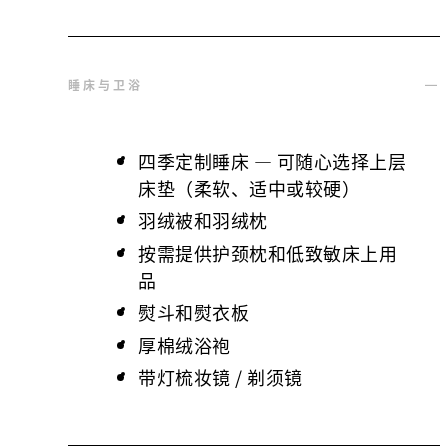
睡床与卫浴
四季定制睡床 — 可随心选择上层
床垫（柔软、适中或较硬）
羽绒被和羽绒枕
按需提供护颈枕和低致敏床上用
品
熨斗和熨衣板
厚棉绒浴袍
带灯梳妆镜 / 剃须镜