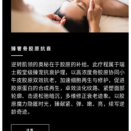
臻奢骨胶原抗衰
逆转肌领的奥秘在于胶原的补给。此疗程属于瑞
士殿堂级臻宠抗衰护理，以高浓度骨胶原协同小
牛皮胶原双效抗老，加速细胞再生与修护，促进
胶原蛋白的合成再生，卓效淡化纹路、紧塑面部
轮廓、击退松弛暗沉，多维修正衰老迹象。以胶
原魔力隐匿时光，臻献紧、弹、嫩、亮，续写逆
龄奇迹。
详情