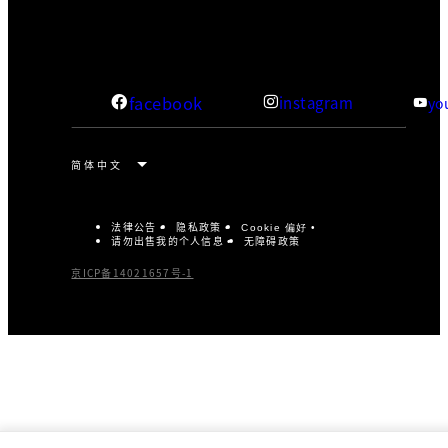
facebook
instagram
yo
法律公告
隐私政策
Cookie 偏好
请勿出售我的个人信息
无障碍政策
京ICP备14021657号-1