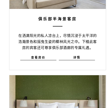
俱乐部半海景客房
在洒满阳光的私人凉台上，尽情沉浸于太平洋的
浩瀚景色和摇曳生姿的椰林风光之中。下榻此客
房的宾客还可尊享俱乐部酒廊的专属礼遇。
查看房价
详情