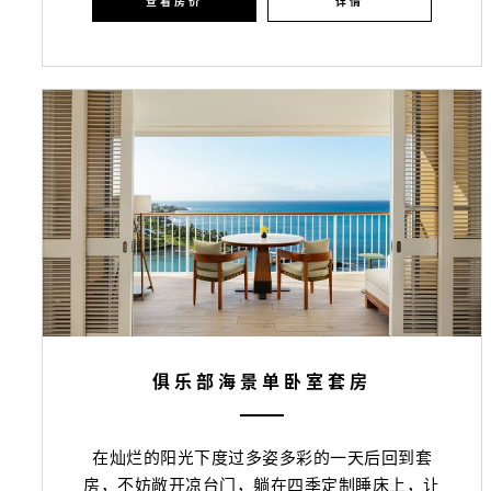
查看房价
详情
俱乐部海景单卧室套房
在灿烂的阳光下度过多姿多彩的一天后回到套
房，不妨敞开凉台门，躺在四季定制睡床上，让