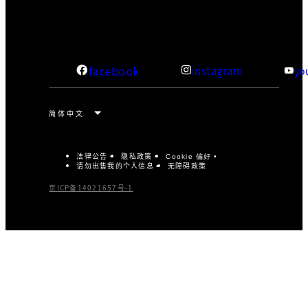
facebook
instagram
yo
法律公告
隐私政策
Cookie 偏好
请勿出售我的个人信息
无障碍政策
京ICP备14021657号-1