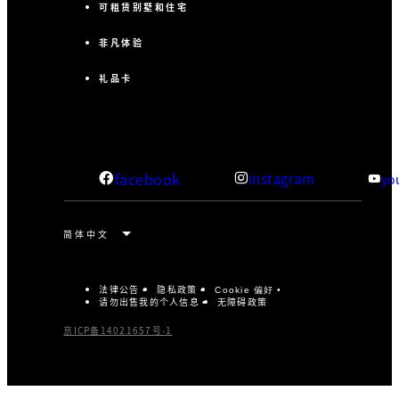
可租赁别墅和住宅
非凡体验
礼品卡
facebook
instagram
yo
法律公告
隐私政策
Cookie 偏好
请勿出售我的个人信息
无障碍政策
京ICP备14021657号-1