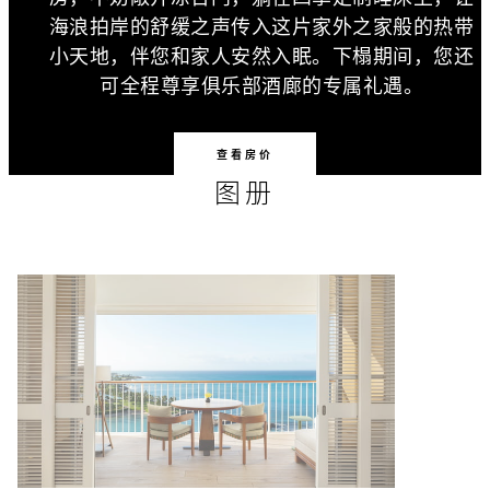
海浪拍岸的舒缓之声传入这片家外之家般的热带
小天地，伴您和家人安然入眠。下榻期间，您还
可全程尊享俱乐部酒廊的专属礼遇。
查看房价
图册