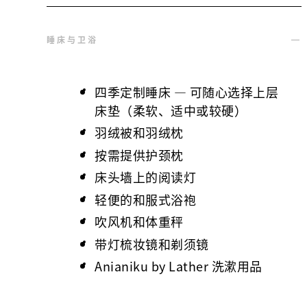
睡床与卫浴
四季定制睡床 — 可随心选择上层
床垫（柔软、适中或较硬）
羽绒被和羽绒枕
按需提供护颈枕
床头墙上的阅读灯
轻便的和服式浴袍
吹风机和体重秤
带灯梳妆镜和剃须镜
Anianiku by Lather 洗漱用品