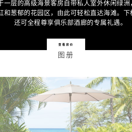
于一层的高级海景客房自带私人室外休闲绿洲
缸和葱郁的花园区，由此可轻松直达海滩。下
还可全程尊享俱乐部酒廊的专属礼遇。
查看房价
图册