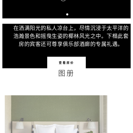
在洒满阳光的私人凉台上，尽情沉浸于太平洋的
浩瀚景色和摇曳生姿的椰林风光之中。下榻此套
房的宾客还可尊享俱乐部酒廊的专属礼遇。
查看房价
图册