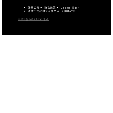
法律公告
隐私政策
Cookie 偏好
请勿出售我的个人信息
无障碍政策
京ICP备14021657号-1