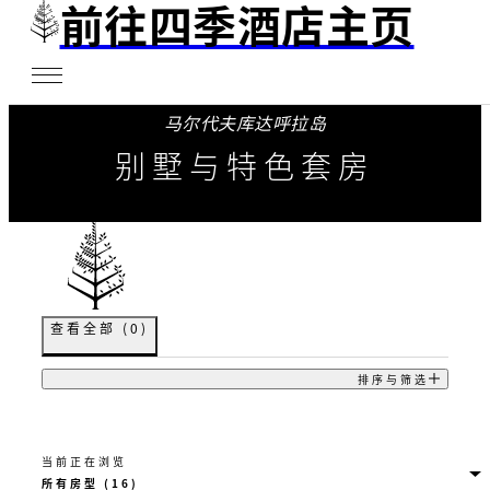
前往四季酒店主页
马尔代夫库达呼拉岛
别墅与特色套房
查看全部
(
0
)
排序与筛选
当前正在浏览