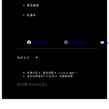
非凡体验
礼品卡
facebook
instagram
yo
法律公告
隐私政策
Cookie 偏好
请勿出售我的个人信息
无障碍政策
京ICP备14021657号-1