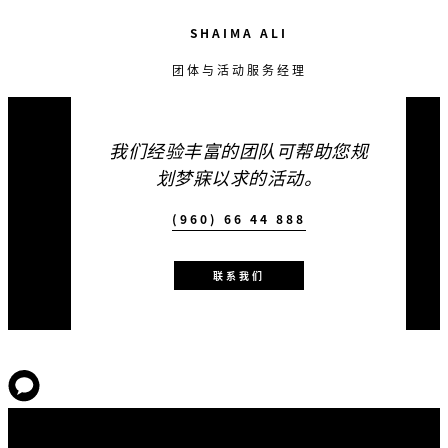
优惠详情
SHAIMA ALI
团体与活动服务经理
条款与条件：
须提前预订。房型可能有特定日期和价格限制。
可能须遵守不适用日期限制。所示优惠基于发布
我们经验丰富的团队可帮助您规
时类似日期的优惠价格而定。除非另有说明，否
划梦寐以求的活动。
则价格因日期和酒店的不同而各异，且不包含税
费。预订和价格视供应情况而定，不适用于已签
(960) 66 44 888
约预订，也不可与任何其他优惠或协议价同时使
用。可能须遵守其他条件。套餐包含客房内的互
联系我们
联网接入。酒店特定条款与细则：所有预订均须
在房价基础上加收 27.6% 的综合服务费与消费
税，以及每人每晚六美元的环保税。此优惠适用
于每晚入住 10 间或更多客房的团体。须至少入
住四晚。