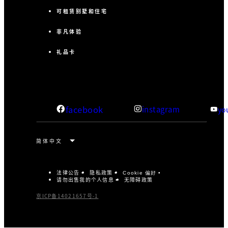
可租赁别墅和住宅
非凡体验
礼品卡
facebook
instagram
yo
法律公告
隐私政策
Cookie 偏好
请勿出售我的个人信息
无障碍政策
京ICP备14021657号-1