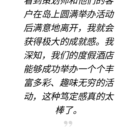
适用期限
户在岛上圆满举办活动
2026年08月07日 – 2026年12
后满意地离开，我就会
月15日
获得极大的成就感。我
深知，我们的度假酒店
包含
能够成功举办一个个丰
付费预订每满 25 间客房，可
免费提供一间客房
富多彩、趣味无穷的活
付费预订每满 25 间客房，可
动，这种笃定感真的太
获享一次房型升级
免费团建团体瑜伽课
棒了。
+960 66 44 888
立即联系我们，了解