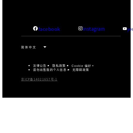
facebook
instagram
yo
法律公告
隐私政策
Cookie 偏好
请勿出售我的个人信息
无障碍政策
京ICP备14021657号-1