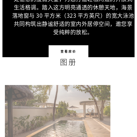
生活格调。踏入这方明亮通透的休憩天地，海景
落地窗与 30 平方米（323 平方英尺）的宽大泳池
共同构筑出静谧舒适的室内外居停空间，邀您享
受纯粹的放松。
查看房价
图册