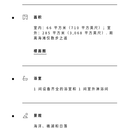
面积
室内：66 平方米（710 平方英尺）；室
外：285 平方米（3,068 平方英尺）. 距
离海滩仅数步之遥
楼面图
浴室
1 间设备齐全的浴室和 1 间室外淋浴间
景观
海洋、礁湖和日落