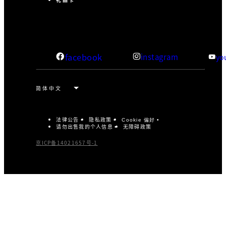
facebook
instagram
yo
法律公告
隐私政策
Cookie 偏好
请勿出售我的个人信息
无障碍政策
京ICP备14021657号-1