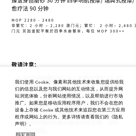
臻選身體磨砂 30 分钟 四季明肌按摩/ 瑞典式按摩/
愈疗法 90 分钟
MOP 2280 - 2480
非繁忙：2 小时 – 2,280 澳门元；繁忙： 2 小时– 2,480 
门元 另加選配平衡於四季水療餐單，每位 MOP 300++
敬请注意：
所示价格需加收 10% 的服务费和 5% 的
我们使用 Cookie、像素和其他技术来收集您提供给我
政府税。
们的信息以及您与我们网站的互动情况，从而提升网
繁忙时段：周一至周四下午 2:00 至
站浏览体验，分析网站使用情况，以及帮助进行市场
6:00；繁忙日：周五至周日和公共节假
推广。如果您是移动应用程序用户，我们不会在您的
设备上存储 Cookie 或其他技术来追踪您在第三方应用
日。
程序或网站上的行为。更多详情请查看我们的《隐私
各项护理和价格可能会发生变更，恕不
声明》。
另行通知。
隐私声明