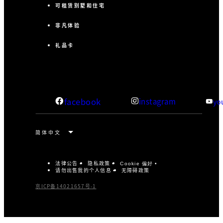
可租赁别墅和住宅
非凡体验
礼品卡
facebook
instagram
yo
法律公告
隐私政策
Cookie 偏好
请勿出售我的个人信息
无障碍政策
京ICP备14021657号-1