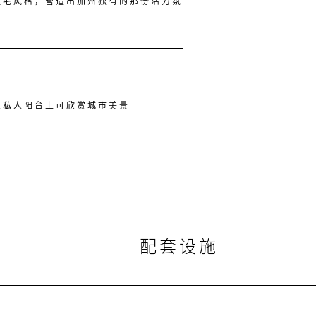
住宅风格，营造出加州独有的那份活力氛
从私人阳台上可欣赏城市美景
配套设施