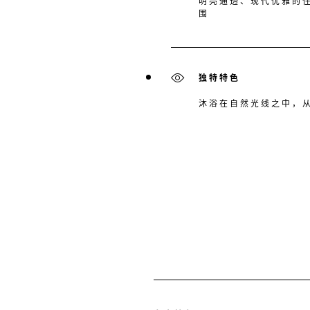
明亮通透、现代优雅的
围
独特特色
沐浴在自然光线之中，