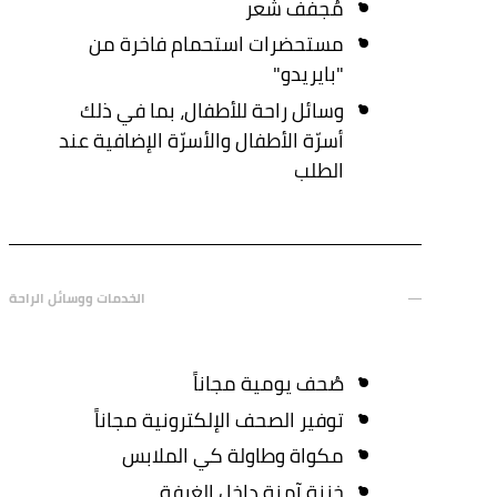
مُجفِّف شعر
مستحضرات استحمام فاخرة من
"بايريدو"
وسائل راحة للأطفال، بما في ذلك
أسرّة الأطفال والأسرّة الإضافية عند
الطلب
الخدمات ووسائل الراحة
صُحف يومية مجاناً
توفير الصحف الإلكترونية مجاناً
مكواة وطاولة كي الملابس
خزنة آمنة داخل الغرفة