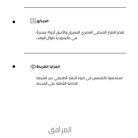
الديكور
يُقدّم الطراز الفندقي العصري المشرق والأنيق أجواءً مميزةً
في كاليفورنيا طوال الوقت.
المزايا الفريدة
استمتعوا بالتشمس في ضوء النهار الطبيعي عبر الشُرفة
الخاصة المُطلة على المدينة
المرافق