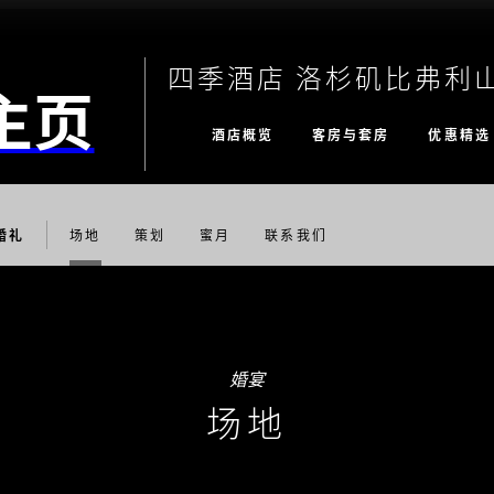
四季酒店 洛杉矶比弗利
主页
酒店概览
客房与套房
优惠精选
婚礼
场地
策划
蜜月
联系我们
婚宴
场地