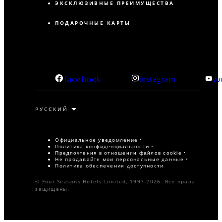
ЭКСКЛЮЗИВНЫЕ ПРЕИМУЩЕСТВА
ПОДАРОЧНЫЕ КАРТЫ
facebook
instagram
yo
Официальное уведомление
Политика конфиденциальности
Предпочтения в отношении файлов cookie
Не продавайте мои персональные данные
Политика обеспечения доступности
© Four Seasons Hotels Limited, 1997-2026. Все права
защищены.