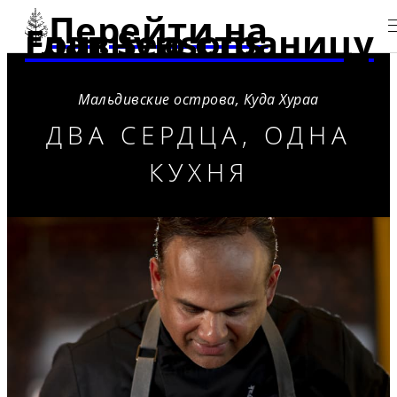
Перейти на
главную страницу Four Seasons
Мальдивские острова, Куда Хураа
ДВА СЕРДЦА, ОДНА
КУХНЯ