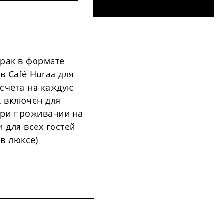
рак в формате
в Café Huraa для
асчета на каждую
к включен для
при проживании на
 для всех гостей
в люксе)