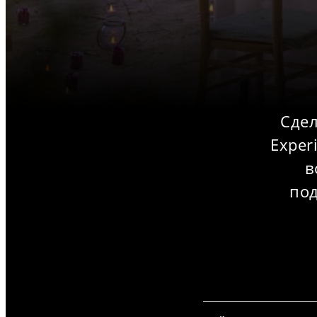
Сдел
Exper
в
по