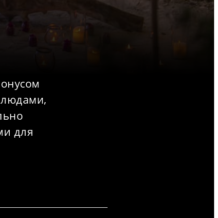
бонусом
блюдами,
льно
ми для