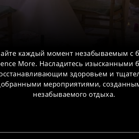
айте каждый момент незабываемым с 
ience More. Насладитесь изысканными 
осстанавливающим здоровьем и тщате
добранными мероприятиями, созданны
незабываемого отдыха.