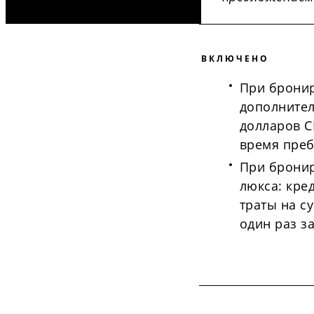
ВКЛЮЧЕНО
При бронир
дополнител
долларов С
время пре
При брони
люкса: кре
траты на с
один раз з