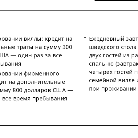
овании виллы: кредит на
Ежедневный завт
ьные траты на сумму 300
шведского стола 
ША — один раз за все
двух гостей из р
бывания
спальню (завтра
четырех гостей 
ровании фирменного
семейной вилле и
дит на дополнительные
при проживании 
умму 800 долларов США —
а все время пребывания