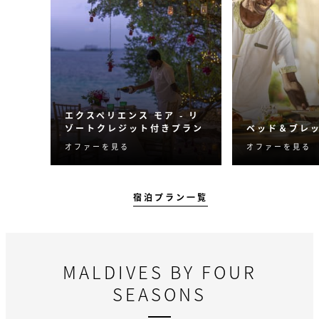
エクスペリエンス モア - リ
ゾートクレジット付きプラン
ベッド＆ブレ
オファーを見る
オファーを見る
クレジットを利用してご滞
ゆっくりと休
在をさらに充実させましょ
美しい景色を
う。忘れられない体験をお
華な朝食をお
楽しみください。
い。
宿泊プラン一覧
MALDIVES BY FOUR
SEASONS