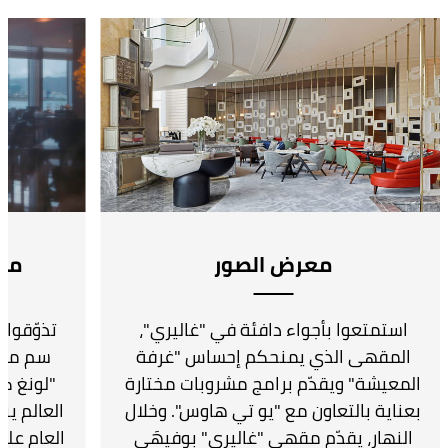
معرض الصور
مطع
استمتعوا بأجواء دافئة في "غاليري"،
تذوّقوا 
المقهى الذي يمنحكم إحساس "غرفة
سم من إ
المعيشة" ويقدّم برامج مشروبات مختارة
"لونغ ك
بعناية بالتعاون مع "يو تي هاوس". وخلال
العالم ين
النهار، يقدّم مقهى "غاليري" بوفيهَي
العام على