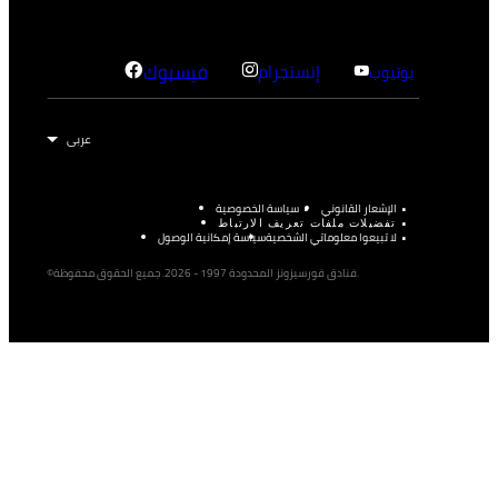
إنستجرام
فيسبوك
يوتيوب
الإشعار القانوني
سياسة الخصوصية
تفضيلات ملفات تعريف الارتباط
لا تبيعوا معلوماتي الشخصية
سياسة إمكانية الوصول
©فنادق فورسيزونز المحدودة 1997 - 2026. جميع الحقوق محفوظة.