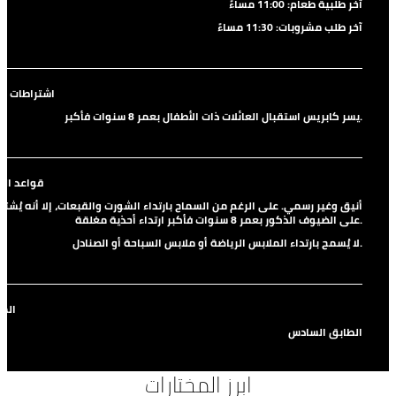
آخر طلبية طعام: 11:00 مساءً
آخر طلب مشروبات: 11:30 مساءً
اشتراطات الع
يسر كابريس استقبال العائلات ذات الأطفال بعمر 8 سنوات فأكبر.
قواعد الل
أنيق وغير رسمي. على الرغم من السماح بارتداء الشورت والقبعات، إلا أنه يُشتر
على الضيوف الذكور بعمر 8 سنوات فأكبر ارتداء أحذية مغلقة.
لا يُسمح بارتداء الملابس الرياضة أو ملابس السباحة أو الصنادل.
الم
الطابق السادس
ابرز المختارات