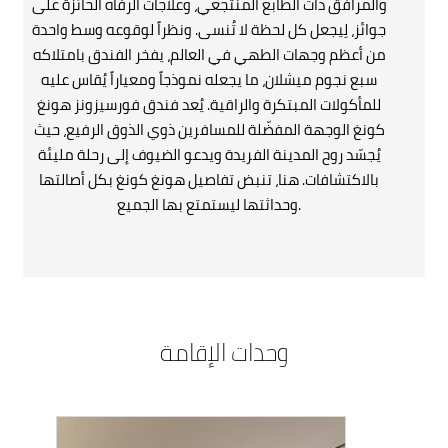
والمرافق ذات الطابع المنتجعي، وعلاجات الرفاه الحائزة على
جوائز، لِيجعل كل لحظة لا تُنسى. ونظراً لوقوعه وسط واحدة
من أعظم وجهات الطهي في العالم، يفخر الفندق بامتلاكه
سبع نجوم ميشلان، ما يجعله نموذجاً ومعياراً يُقاس عليه
للمأكولات المبتكرة والراقية. يُعد فندق فورسيزونز هونغ
كونغ الوجهة المفضّلة للمسافرين ذوي الذوق الرفيع، حيث
يُجسّد روح المدينة الفريدة ويدعو الضيوف إلى رحلة مليئة
بالاكتشافات. هنا، تنبض تفاصيل هونغ كونغ بكل أصالتها
وحداثتها ليستمتع بها الجميع.
وحدات الإقامة