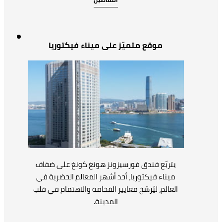
موقع متميّز على ميناء فيكتوريا
يتربّع فندق فورسيزونز هونغ كونغ على ضفاف
ميناء فيكتوريا، أحد أشهر المعالم الحضرية في
العالم، ليُرسّخ معايير الفخامة والاهتمام في قلب
المدينة.