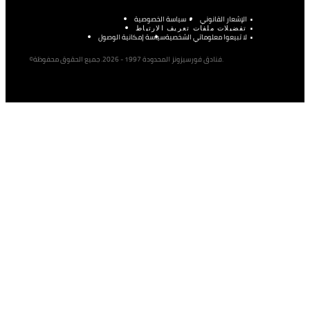
الإشعار القانوني
سياسة الخصوصية
تفضيلات ملفات تعريف الارتباط
لا تبيعوا معلوماتي الشخصية
سياسة إمكانية الوصول
©فنادق فورسيزونز المحدودة 1997 - 2026. جميع الحقوق محفوظة.