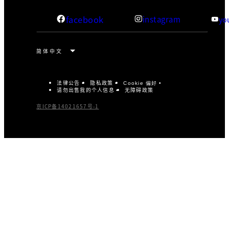
facebook
instagram
yo
法律公告
隐私政策
Cookie 偏好
请勿出售我的个人信息
无障碍政策
京ICP备14021657号-1