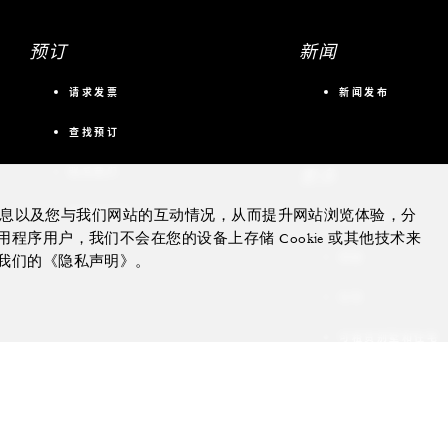
预订
新闻
请求发票
新闻发布
查找预订
更多
联系我们
会议与活动
的信息以及您与我们网站的互动情况，从而提升网站浏览体验，分
私人飞机
序用户，我们不会在您的设备上存储 Cookie 或其他技术来
游艇
我们的《隐私声明》。
住宅
可租赁别墅和住宅
非凡体验
礼品卡