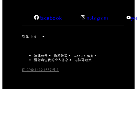
facebook
instagram
yo
法律公告
隐私政策
Cookie 偏好
请勿出售我的个人信息
无障碍政策
京ICP备14021657号-1