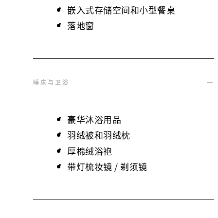
嵌入式存储空间和小型餐桌
落地窗
睡床与卫浴
豪华沐浴用品
羽绒被和羽绒枕
厚棉绒浴袍
带灯梳妆镜 / 剃须镜