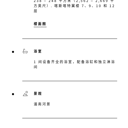
238 – 248 平方米（2,562 – 2,669 平
方英尺）. 喀斯喀特翼楼 7、9、10 和 12
层
楼面图
浴室
1 间设备齐全的浴室，配备浴缸和独立淋浴
间
景观
湄南河景