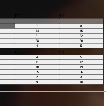
пт
сб
31
1
7
8
14
15
21
22
28
29
4
5
пт
сб
4
5
11
12
18
19
25
26
2
3
9
10