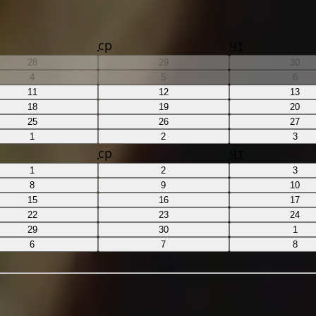
ср
чт
28
29
30
4
5
6
11
12
13
18
19
20
25
26
27
1
2
3
ср
чт
1
2
3
8
9
10
15
16
17
22
23
24
29
30
1
6
7
8