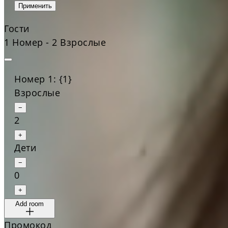
Применить
Гости
1 Номер - 2 Взрослые
Номер 1: {1}
Взрослые
−
2
+
Дети
−
0
+
Add room
Промокод