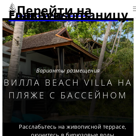
Перейти на
главную страницу Four Seasons
Варианты размещения
ВИЛЛА BEACH VILLA НА
ПЛЯЖЕ С БАССЕЙНОМ
Расслабьтесь на живописной террасе,
окунитесь в бирюзовые воды