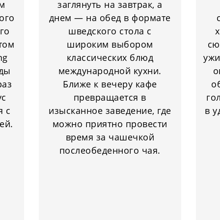
м
заглянуть на завтрак, а
ого
днем — на обед в формате
го
шведского стола с
х
том
широким выбором
сю
ng
классических блюд
ужи
зды
международной кухни.
о
раз
Ближе к вечеру кафе
о
ус
превращается в
го
я с
изысканное заведение, где
в у
ей.
можно приятно провести
время за чашечкой
послеобеденного чая.