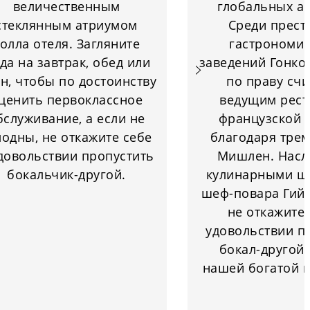
величественным
глобальных ак
стеклянным атриумом
Среди прес
олла отеля. Загляните
гастрономич
да на завтрак, обед или
заведений Гонкон
н, чтобы по достоинству
по праву счи
ценить первоклассное
ведущим рес
бслуживание, а если не
французской 
лодны, не откажите себе
благодаря трем
довольствии пропустить
Мишлен. Насл
бокальчик-другой.
кулинарными ш
шеф-повара Гийо
не откажите 
удовольствии п
бокал-другой 
нашей богатой к