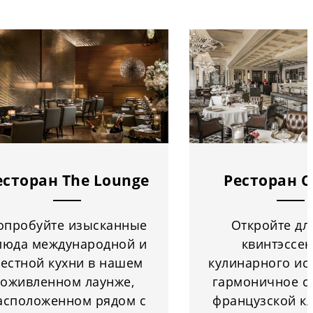
есторан The Lounge
Ресторан C
опробуйте изысканные
Откройте дл
люда международной и
квинтэссе
естной кухни в нашем
кулинарного ис
оживленном лаунже,
гармоничное с
асположенном рядом с
французской кл