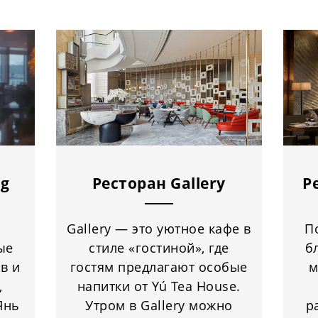
ng
Ресторан Gallery
Р
Gallery — это уютное кафе в
П
ые
стиле «гостиной», где
б
в и
гостям предлагают особые
м
,
напитки от Yú Tea House.
Янь
Утром в Gallery можно
р