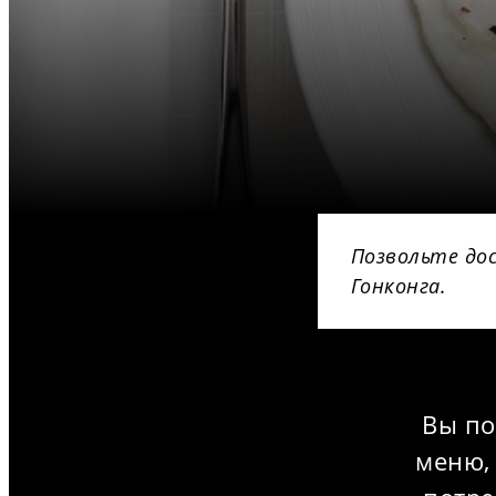
Позвольте до
Гонконга.
Вы по
меню,