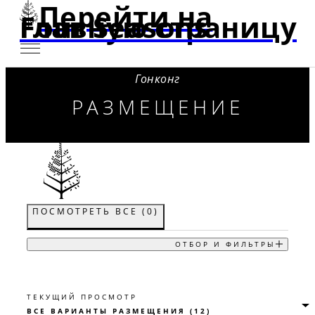
Перейти на
главную страницу Four Seasons
Гонконг
РАЗМЕЩЕНИЕ
ПОСМОТРЕТЬ ВСЕ
(
0
)
ОТБОР И ФИЛЬТРЫ
ТЕКУЩИЙ ПРОСМОТР