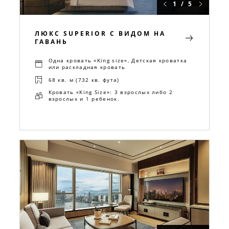
1 / 5
ЛЮКС SUPERIOR С ВИДОМ НА
ГАВАНЬ
Одна кровать «King size», Детская кроватка
или раскладная кровать
68 кв. м (732 кв. фута)
Кровать «King Size»: 3 взрослых либо 2
взрослых и 1 ребенок.