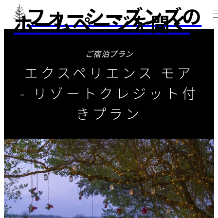
フォーシーズンズの
ホームページを開く
ご宿泊プラン
エクスペリエンス モア
- リゾートクレジット付
きプラン