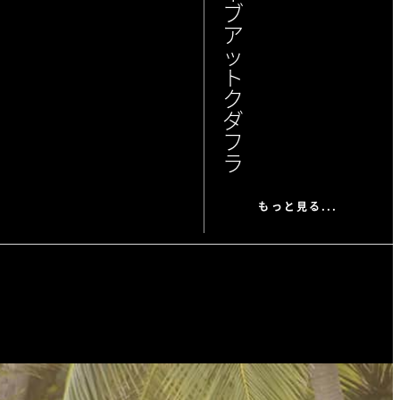
ブ
ア
ッ
ト
ク
ダ
フ
ラ
もっと見る...