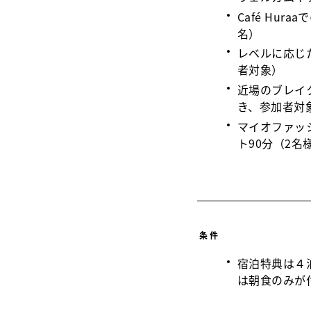
Café Hur
名）
レベルに応じ
者対象）
近場のブレイ
き、参加者対
マイオファッ
ト90分（2名
条件
宿泊特典は４
は朝食のみが