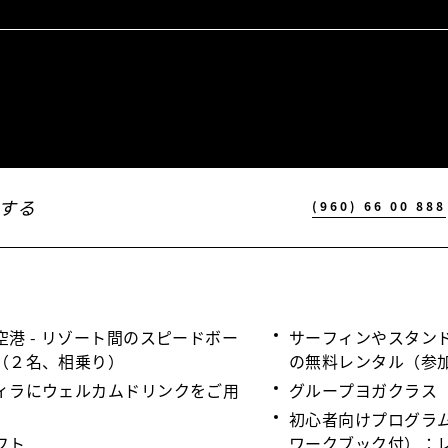
する
(960) 66 00 888
港 - リゾート間のスピードボー
サーフィンやスタン
（２名、相乗り）
の無料レンタル（参
ィラにウェルカムドリンクをご用
グループヨガクラス
初心者向けプログラ
フト
ワークブック付）：レ