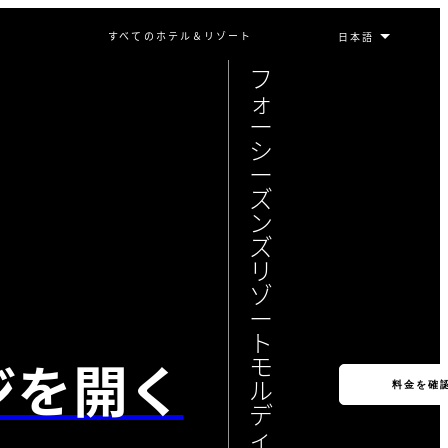
すべてのホテル＆リゾート
フ
ォ
ー
シ
ー
ズ
ン
ズ
リ
ゾ
ー
ト
ジを開く
モ
ル
料金を確
デ
ィ