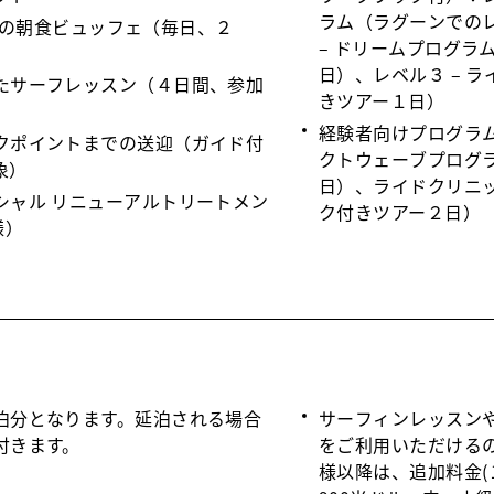
ラム（ラグーンでの
aaでの朝食ビュッフェ（毎日、２
– ドリームプログラ
日）、レベル３ – 
たサーフレッスン（４日間、参加
きツアー１日）
経験者向けプログラ
クポイントまでの送迎（ガイド付
クトウェーブプログ
象）
日）、ライドクリニ
シャル リニューアルトリートメン
ク付きツアー２日）
様）
泊分となります。延泊される場合
サーフィンレッスン
付きます。
をご利用いただける
様以降は、追加料金