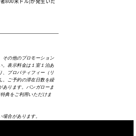
者800米ドル)が発生いた
、その他のプロモーション
い。表示料金は１室１泊あ
り、プロパティフィー（リ
ん。ご予約の滞在日数を繰
があります。バンガローま
種特典をご利用いただけま
い場合があります。