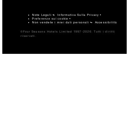
Note Legali
Informativa Sulla Privacy
Preferenze sui cookie
Non vendete i miei dati personali
Accessibilità
©Four Seasons Hotels Limited 1997-2026. Tutti i diritti
riservati.