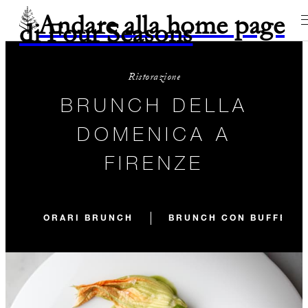
Andare alla home page
di Four Seasons
Ristorazione
BRUNCH DELLA
DOMENICA A
FIRENZE
ORARI BRUNCH
BRUNCH CON BUFFET