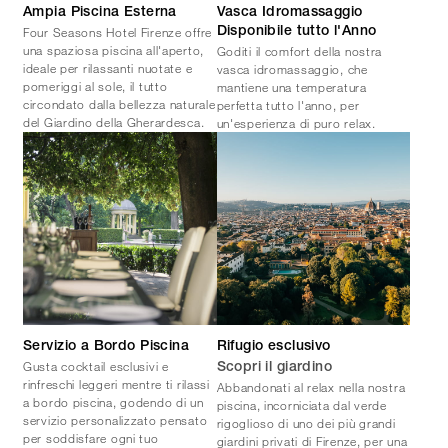
Ampia Piscina Esterna
Vasca Idromassaggio
Four Seasons Hotel Firenze offre
Disponibile tutto l'Anno
una spaziosa piscina all'aperto,
Goditi il comfort della nostra
ideale per rilassanti nuotate e
vasca idromassaggio, che
pomeriggi al sole, il tutto
mantiene una temperatura
circondato dalla bellezza naturale
perfetta tutto l'anno, per
del Giardino della Gherardesca.
un'esperienza di puro relax.
Servizio a Bordo Piscina
Rifugio esclusivo
Gusta cocktail esclusivi e
Scopri il giardino
rinfreschi leggeri mentre ti rilassi
Abbandonati al relax nella nostra
a bordo piscina, godendo di un
piscina, incorniciata dal verde
servizio personalizzato pensato
rigoglioso di uno dei più grandi
per soddisfare ogni tuo
giardini privati di Firenze, per una