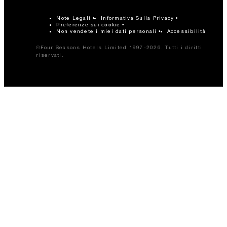
Note Legali
Informativa Sulla Privacy
Preferenze sui cookie
Non vendete i miei dati personali
Accessibilità
©Four Seasons Hotels Limited 1997-2026. Tutti i diritti
riservati.