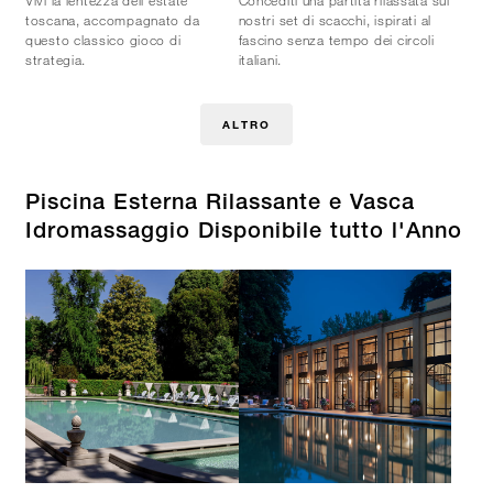
Vivi la lentezza dell’estate
Concediti una partita rilassata sui
toscana, accompagnato da
nostri set di scacchi, ispirati al
questo classico gioco di
fascino senza tempo dei circoli
strategia.
italiani.
ALTRO
Piscina Esterna Rilassante e Vasca
Idromassaggio Disponibile tutto l'Anno