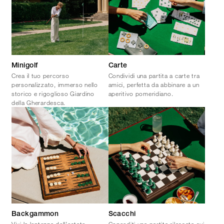
Minigolf
Carte
Crea il tuo percorso
Condividi una partita a carte tra
personalizzato, immerso nello
amici, perfetta da abbinare a un
storico e rigoglioso Giardino
aperitivo pomeridiano.
della Gherardesca.
Backgammon
Scacchi