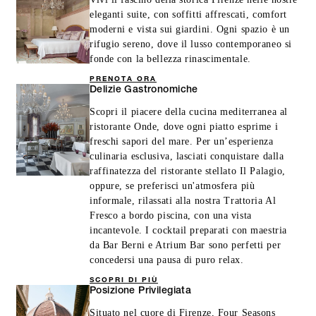
eleganti suite, con soffitti affrescati, comfort
moderni e vista sui giardini. Ogni spazio è un
rifugio sereno, dove il lusso contemporaneo si
fonde con la bellezza rinascimentale.
PRENOTA ORA
Delizie Gastronomiche
Scopri il piacere della cucina mediterranea al
ristorante Onde, dove ogni piatto esprime i
freschi sapori del mare. Per un’esperienza
culinaria esclusiva, lasciati conquistare dalla
raffinatezza del ristorante stellato Il Palagio,
oppure, se preferisci un'atmosfera più
informale, rilassati alla nostra Trattoria Al
Fresco a bordo piscina, con una vista
incantevole. I cocktail preparati con maestria
da Bar Berni e Atrium Bar sono perfetti per
concedersi una pausa di puro relax.
SCOPRI DI PIÙ
Posizione Privilegiata
Situato nel cuore di Firenze, Four Seasons