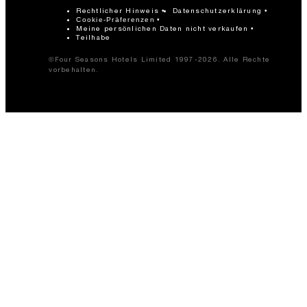
Rechtlicher Hinweis
Datenschutzerklärung
Cookie-Präferenzen
Meine persönlichen Daten nicht verkaufen
Teilhabe
©Four Seasons Hotels Limited 1997-2026. Alle Rechte
vorbehalten.