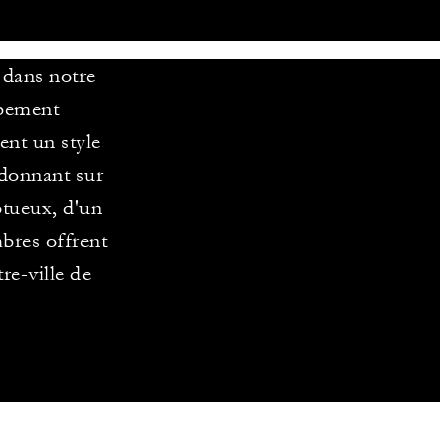
 dans notre
rbement
ent un style
 donnant sur
ptueux, d'un
mbres offrent
re-ville de