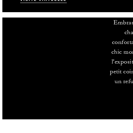
Embrass
cha
conforta
chic mon
l'exposi
petit coi
un refu