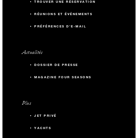
TROUVER UNE RÉSERVATION
42
Salle de formation
RÉUNIONS ET ÉVÉNEMENTS
PRÉFÉRENCES D'E-MAIL
70
Réception
Salon de la Croix + Salon de la Montagne
Actualités
122 m2
DOSSIER DE PRESSE
MAGAZINE FOUR SEASONS
80
Salle de banquet
70
Salle de formation
Plus
100
Réception
JET PRIVÉ
YACHTS
Foyer