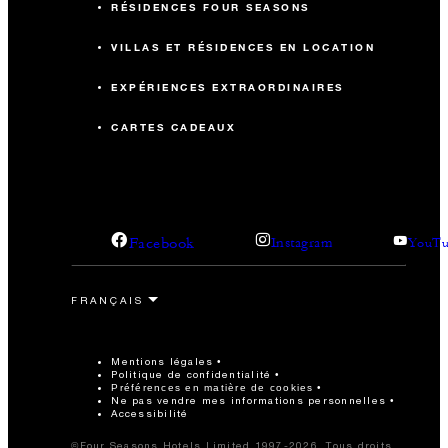
RÉSIDENCES FOUR SEASONS
220.8 m2
VILLAS ET RÉSIDENCES EN LOCATION
-
Salle de banquet
EXPÉRIENCES EXTRAORDINAIRES
CARTES CADEAUX
-
Salle de formation
80
Réception
Facebook
Instagram
YouTu
Mentions légales
Politique de confidentialité
Préférences en matière de cookies
Ne pas vendre mes informations personnelles
Accessibilité
©Four Seasons Hotels Limited 1997-2026. Tous droits