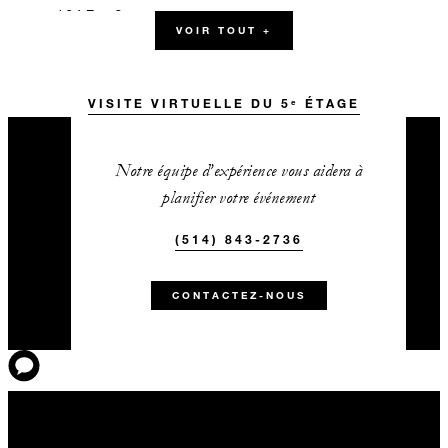
136.7 m2
VOIR TOUT +
120
Salle de banquet
VISITE VIRTUELLE DU 5ᵉ ÉTAGE
80
Salle de formation
Notre équipe d’expérience vous aidera à
150
Réception
planifier votre événement
Palais des Possibles BC
(514) 843-2736
273.3 m2
CONTACTEZ-NOUS
225
Salle de banquet
140
Salle de formation
300