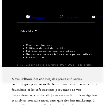
Facebook
Instagram
YouTu
Mentions légales
Politique de confidentialité
Préférences en matière de cookies
Ne pas vendre mes informations personnelles
Accessibilité
©Four Seasons Hotels Limited 1997-2026. Tous droits
réservés.
Nous utilisons des cookies, des pixels et d’autres
technologies pour recueillir les informations que vous nous
fournissez et les informations provenant de vos
interactions avec notre site pour en améliorer la navigation
et analyser son utilisation, ainsi qu’à des fins marketing. Si