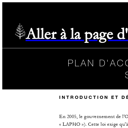
Aller à la page 
PLAN D'AC
INTRODUCTION ET D
En 2005, le gouvernement de l'Ont
« LAPHO »). Cette loi exige qu'à