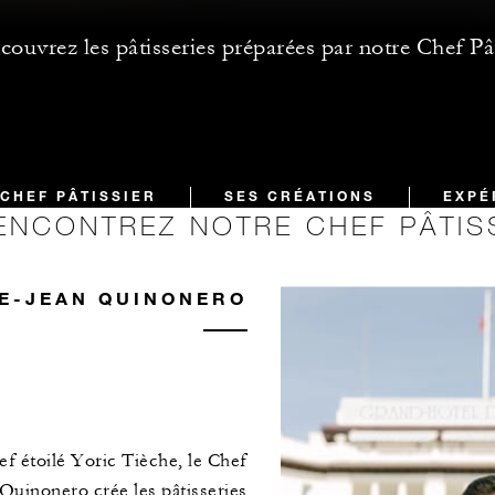
ouvrez les pâtisseries préparées par notre Chef Pât
CHEF PÂTISSIER
SES CRÉATIONS
EXPÉ
ENCONTREZ NOTRE CHEF PÂTIS
E-JEAN QUINONERO
f étoilé Yoric Tièche, le Chef
 Quinonero crée les pâtisseries