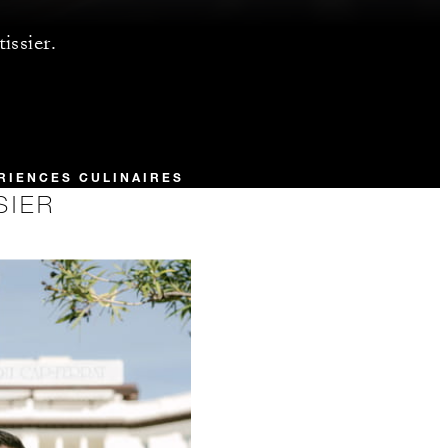
issier.
RIENCES CULINAIRES
SIER