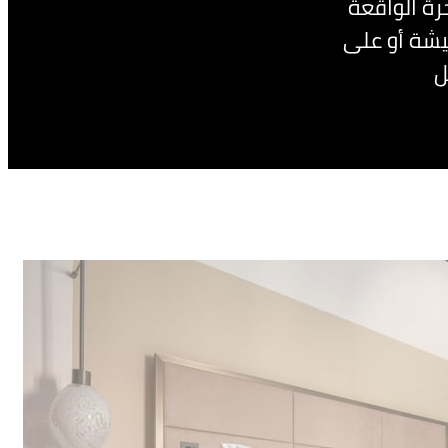
رة الواقعة
يشة أو على