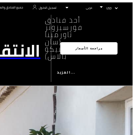
جميع الفنادق والم
تسجيل الدخول
أحد فنادق
فورسيزونز
تاورمينا
(سان
الانتق
دومينيكو
مراجعة الأسعار
بالاس)
المزيد...