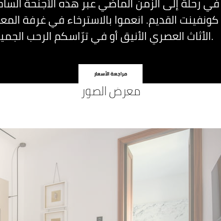
في رحلة إلى الزمن الماضي عبر هذه الأجنحة الساح
كونفينت القديم. انعموا بالاسترخاء في غرفة المع
الأثاث العصري الأنيق أو في ترّاسكم الرحب الجميل.
مراجعة الأسعار
معرض الصور