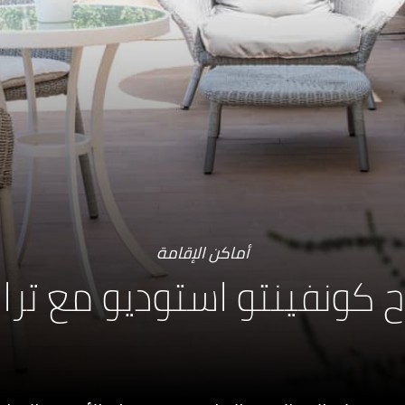
أماكن الإقامة
ح كونفينتو استوديو مع تر