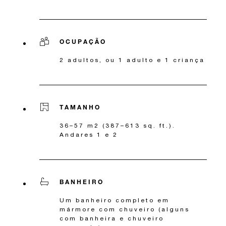
OCUPAÇÃO
2 adultos, ou 1 adulto e 1 criança
TAMANHO
36–57 m2 (387–613 sq. ft.).
Andares 1 e 2
BANHEIRO
Um banheiro completo em
mármore com chuveiro (alguns
com banheira e chuveiro