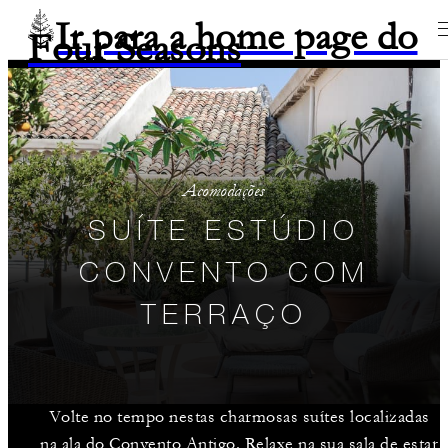
Ir para a home page do
Four Seasons
Acomodações
SUÍTE ESTÚDIO
CONVENTO COM
TERRAÇO
Volte no tempo nestas charmosas suítes localizadas
na ala do Convento Antigo. Relaxe na sua sala de estar